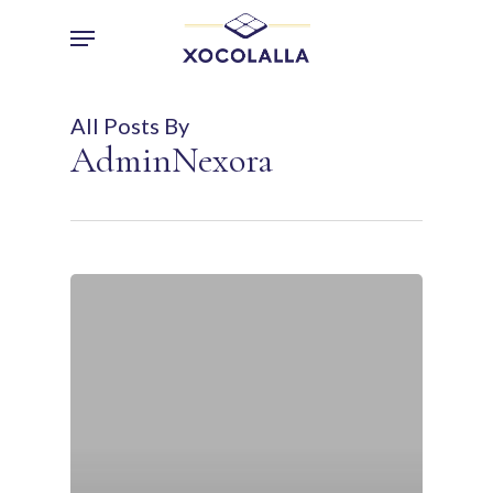
Skip
Menu
to
main
content
All Posts By
AdminNexora