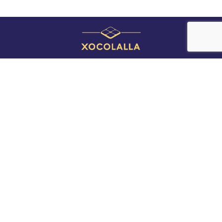
Descargar catálogo
Visitar la tienda
Horarios
Lunes – viernes:
08:00 – 13:00
15:00 – 18:00
Sábado – domingo: cerrado
Contacto
635 26 48 20