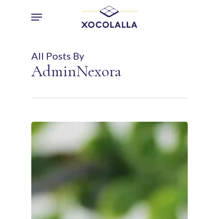
Skip
Menu
to
main
content
All Posts By
AdminNexora