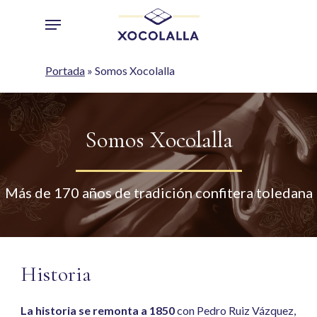
Skip
Menu
to
main
content
Portada
»
Somos Xocolalla
Somos Xocolalla
Más de 170 años de tradición confitera toledana
Historia
La historia se remonta a 1850
con Pedro Ruiz Vázquez,