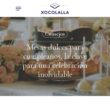
Skip
Menu
to
main
content
Consejos
Mesas dulces para
cumpleaños, la clave
para una celebración
inolvidable