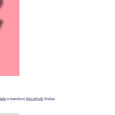
late
o nuestros
Xocofruit
, frutas