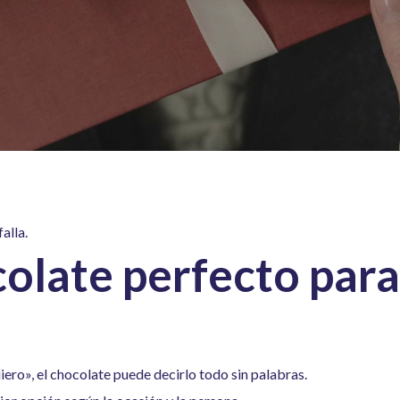
alla.
colate perfecto para
ero», el chocolate puede decirlo todo sin palabras.