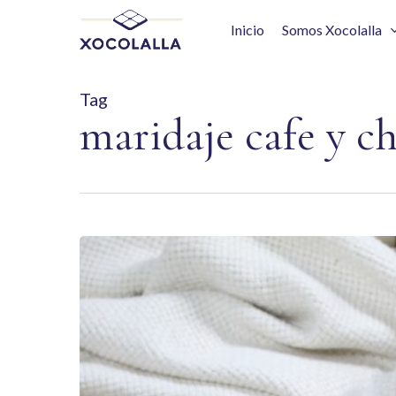
Skip
to
Inicio
Somos Xocolalla
main
content
Tag
maridaje cafe y c