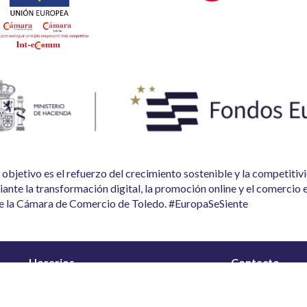
o objetivo es el refuerzo del crecimiento sostenible y la competiti
ante la transformación digital, la promoción online y el comercio 
de la Cámara de Comercio de Toledo. #EuropaSeSiente
Horarios
Contacto
Lunes – viernes:
635 26 48 20
08:00 – 13:00
925 29 71 76
15:00 – 18:00
info@xocolalla.es