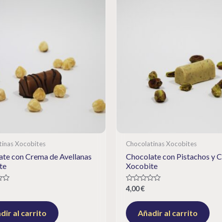
tinas Xocobites
Chocolatinas Xocobites
ate con Crema de Avellanas
Chocolate con Pistachos y C
te
Xocobite
Rated
4,00
€
0
out
of
dir al carrito
Añadir al carrito
5