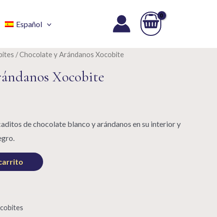
Español
bites
/ Chocolate y Arándanos Xocobite
rándanos Xocobite
itos de chocolate blanco y arándanos en su interior y
egro.
carrito
cobites