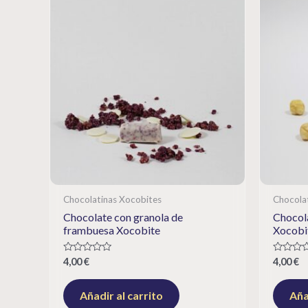
Chocolatinas Xocobites
Chocola
Chocolate con granola de
Chocol
frambuesa Xocobite
Xocobi
Rated
Rated
4,00
€
4,00
€
0
0
out
out
of
of
Añadir al carrito
Aña
5
5