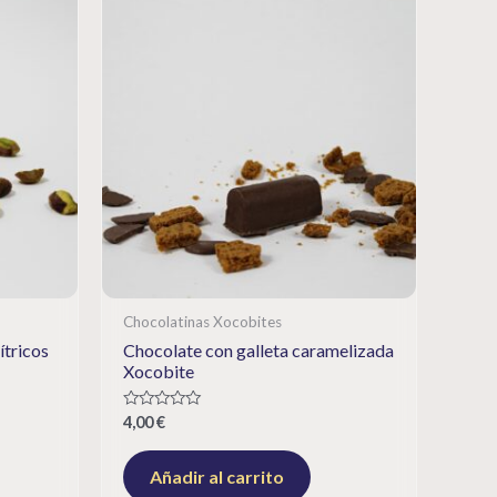
Chocolatinas Xocobites
ítricos
Chocolate con galleta caramelizada
Xocobite
Rated
4,00
€
0
out
of
Añadir al carrito
5