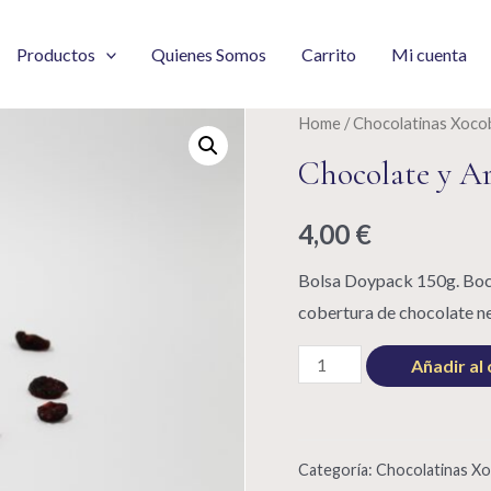
Productos
Quienes Somos
Carrito
Mi cuenta
Home
/
Chocolatinas Xoco
Chocolate y A
4,00
€
Bolsa Doypack 150g. Bocad
cobertura de chocolate n
Chocolate
Añadir al 
y
Arándanos
Xocobite
Categoría:
Chocolatinas Xo
quantity