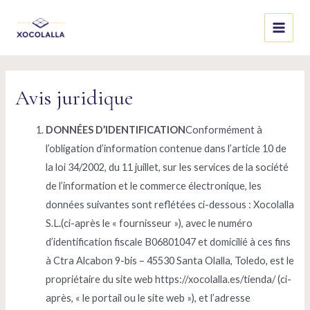
Skip
to
Main
content
Menu
Avis juridique
DONNÉES D’IDENTIFICATION
Conformément à
l’obligation d’information contenue dans l’article 10 de
la loi 34/2002, du 11 juillet, sur les services de la société
de l’information et le commerce électronique, les
données suivantes sont reflétées ci-dessous : Xocolalla
S.L
.
(ci-après le « fournisseur »), avec le numéro
d’identification fiscale B06801047 et domicilié à ces fins
à Ctra Alcabon 9-bis – 45530 Santa Olalla, Toledo, est le
propriétaire du site web https://xocolalla.es/tienda/ (ci-
après, « le portail ou le site web »), et l’adresse