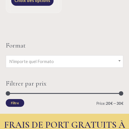
Choix des options
Format
N’importe quel Formato
Filtrer par prix
M
M
Filtre
Price:
20 €
—
30 €
i
a
n
x
FRAIS DE PORT GRATUITS À
p
p