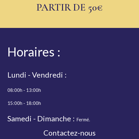
PARTIR DE 50€
r
r
i
i
c
c
e
e
Horaires
:
Lundi - Vendredi :
08:00h - 13:00h
15:00h - 18:00h
Samedi - Dimanche :
Fermé.
Contactez-nous