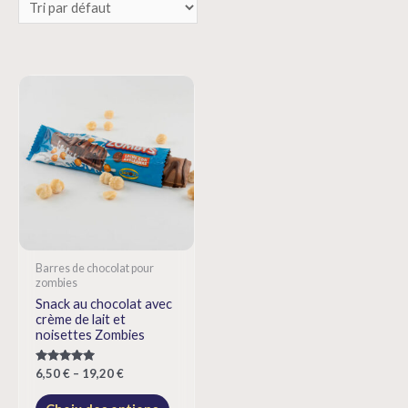
Barres de chocolat pour
zombies
Snack au chocolat avec
crème de lait et
noisettes Zombies
Rated
6,50
€
–
19,20
€
5.00
out of 5