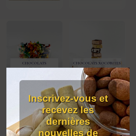
CHOCOLATS
CHOCOLATS XOCOBITES
7 PRODUIT
4 PRODUIT
Inscrivez-vous et
recevez les
dernières
nouvelles de