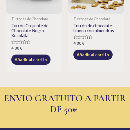
Turrones de Chocolate
Turrones de Chocolate
Turrón Crujiente de
Turrón de chocolate
Chocolate Negro
blanco con almendras
Xocolalla
Rated
4,00
€
0
Rated
4,00
€
out
0
of
Añadir al carrito
out
5
of
Añadir al carrito
5
ENVIO GRATUITO A PARTIR
DE 50€