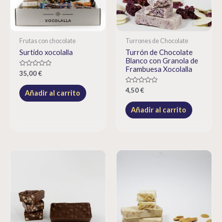
Frutas con chocolate
Turrones de Chocolate
Surtido xocolalla
Turrón de Chocolate
Blanco con Granola de
Frambuesa Xocolalla
Rated
35,00
€
0
out
Rated
4,50
€
of
Añadir al carrito
0
5
out
of
Añadir al carrito
5