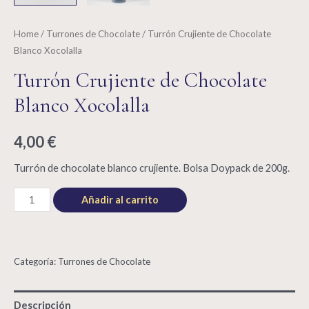
Home
/
Turrones de Chocolate
/ Turrón Crujiente de Chocolate
Blanco Xocolalla
Turrón Crujiente de Chocolate
Blanco Xocolalla
4,00
€
Turrón de chocolate blanco crujiente. Bolsa Doypack de 200g.
Turrón
Añadir al carrito
Crujiente
de
Chocolate
Categoría:
Turrones de Chocolate
Blanco
Xocolalla
Descripción
quantity