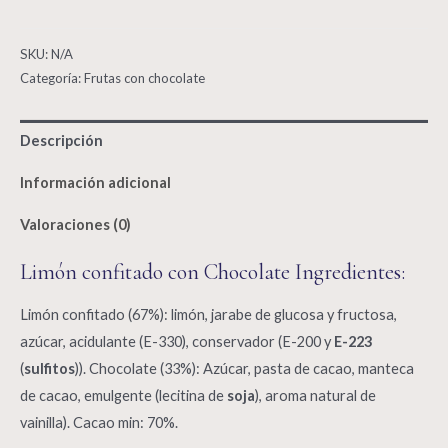
con
Chocolate
SKU:
N/A
Xocofruit
Categoría:
Frutas con chocolate
quantity
Descripción
Información adicional
Valoraciones (0)
Limón confitado con Chocolate Ingredientes:
Limón confitado (67%): limón, jarabe de glucosa y fructosa,
azúcar, acidulante (E-330), conservador (E-200 y
E-223
(
sulfitos
)). Chocolate (33%): Azúcar, pasta de cacao, manteca
de cacao, emulgente (lecitina de
soja
), aroma natural de
vainilla). Cacao min: 70%.