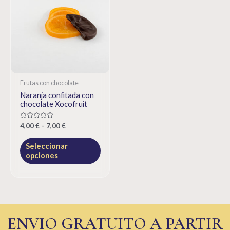
Frutas con chocolate
Naranja confitada con
chocolate Xocofruit
Rated
4,00
€
–
7,00
€
0
out
of
Seleccionar
5
opciones
ENVIO GRATUITO A PARTIR