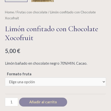
Home
/
Frutas con chocolate
/ Limón confitado con Chocolate
Xocofruit
Limón confitado con Chocolate
Xocofruit
5,00
€
Limón bañado en chocolate negro 70%MIN. Cacao.
Formato fruta
Limón
Añadir al carrito
confitado