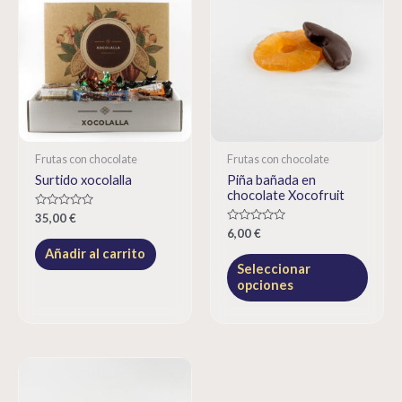
Frutas con chocolate
Frutas con chocolate
Surtido xocolalla
Piña bañada en
chocolate Xocofruit
Rated
35,00
€
0
Rated
6,00
€
out
0
of
Añadir al carrito
out
5
of
Seleccionar
5
opciones