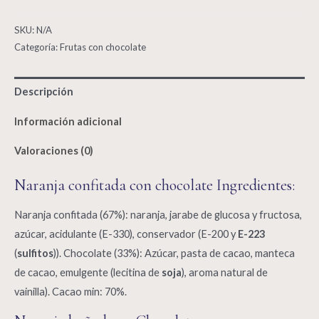
con
chocolate
SKU:
N/A
Xocofruit
Categoría:
Frutas con chocolate
quantity
Descripción
Información adicional
Valoraciones (0)
Naranja confitada con chocolate Ingredientes:
Naranja confitada (67%): naranja, jarabe de glucosa y fructosa,
azúcar, acidulante (E-330), conservador (E-200 y
E-223
(
sulfitos
)). Chocolate (33%): Azúcar, pasta de cacao, manteca
de cacao, emulgente (lecitina de
soja
), aroma natural de
vainilla). Cacao min: 70%.