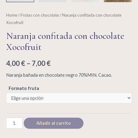
Home
/
Frutas con chocolate
/ Naranja confitada con chocolate
Xocofruit
Naranja confitada con chocolate
Xocofruit
4,00
€
–
7,00
€
Naranja bañada en chocolate negro 70%MIN. Cacao.
Formato fruta
Naranja
Añadir al carrito
confitada