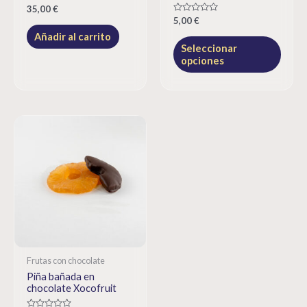
Rated
35,00
€
0
Rated
5,00
€
out
0
of
Añadir al carrito
out
5
of
Seleccionar
5
opciones
Frutas con chocolate
Piña bañada en
chocolate Xocofruit