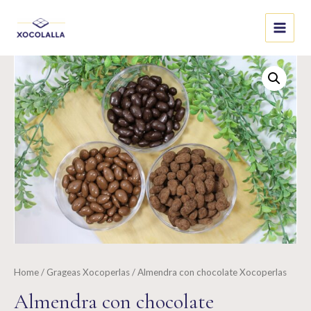
Skip
to
Main
content
Menu
Home
/
Grageas Xocoperlas
/ Almendra con chocolate Xocoperlas
Almendra con chocolate