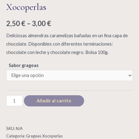
Xocoperlas
2,50
€
–
3,00
€
Deliciosas almendras caramelizas bañadas en un fina capa de
chocolate. Disponibles con diferentes terminaciones:
chocolate con leche y chocolate negro. Bolsa 100g.
Sabor grageas
Almendra
Añadir al carrito
con
chocolate
Xocoperlas
SKU:
N/A
quantity
Categoría:
Grageas Xocoperlas