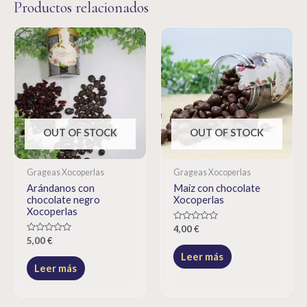
Productos relacionados
OUT OF STOCK
OUT OF STOCK
Grageas Xocoperlas
Grageas Xocoperlas
Arándanos con
Maíz con chocolate
chocolate negro
Xocoperlas
Xocoperlas
Rated
4,00
€
0
Rated
5,00
€
out
0
of
Leer más
out
5
of
Leer más
5