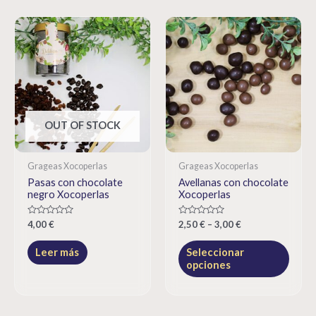
OUT OF STOCK
Grageas Xocoperlas
Grageas Xocoperlas
Pasas con chocolate
Avellanas con chocolate
negro Xocoperlas
Xocoperlas
Rated
Rated
4,00
€
2,50
€
–
3,00
€
0
0
out
out
of
of
Leer más
Seleccionar
5
5
opciones