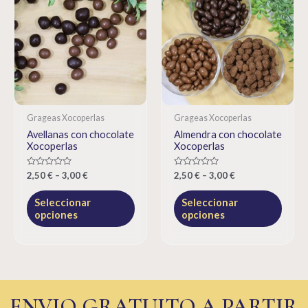
Grageas Xocoperlas
Grageas Xocoperlas
Avellanas con chocolate
Almendra con chocolate
Xocoperlas
Xocoperlas
Rated
Rated
2,50
€
–
3,00
€
2,50
€
–
3,00
€
0
0
out
out
of
of
Seleccionar
Seleccionar
5
5
opciones
opciones
ENVIO GRATUITO A PARTIR