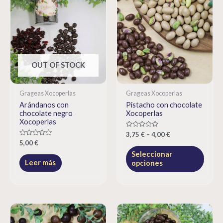
OUT OF STOCK
Grageas Xocoperlas
Grageas Xocoperlas
Arándanos con
Pistacho con chocolate
chocolate negro
Xocoperlas
Xocoperlas
Rated
3,75
€
–
4,00
€
0
Rated
5,00
€
out
0
of
Seleccionar
out
5
of
Leer más
opciones
5