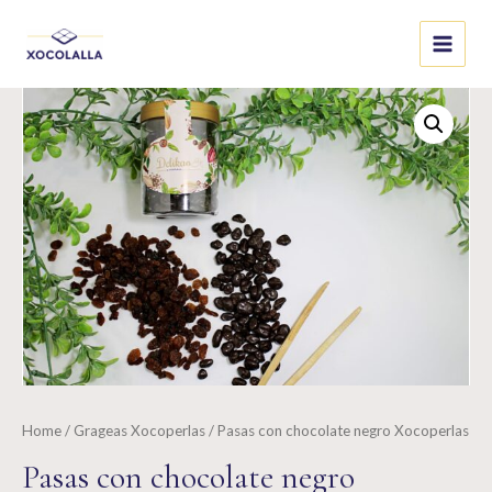
Skip
to
Main
content
Menu
Home
/
Grageas Xocoperlas
/ Pasas con chocolate negro Xocoperlas
Pasas con chocolate negro