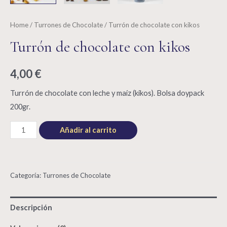
Home
/
Turrones de Chocolate
/ Turrón de chocolate con kikos
Turrón de chocolate con kikos
4,00
€
Turrón de chocolate con leche y maíz (kikos). Bolsa doypack
200gr.
Turrón
Añadir al carrito
de
chocolate
con
Categoría:
Turrones de Chocolate
kikos
quantity
Descripción