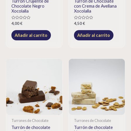
Turrón Crujiente de
Turrón de Chocolate
Chocolate Negro
con Crema de Avellana
Xocolalla
Xocolalla
Rated
Rated
4,00
€
4,50
€
0
0
out
out
of
of
Añadir al carrito
Añadir al carrito
5
5
Turrones de Chocolate
Turrones de Chocolate
Turrón de chocolate
Turrón de chocolate