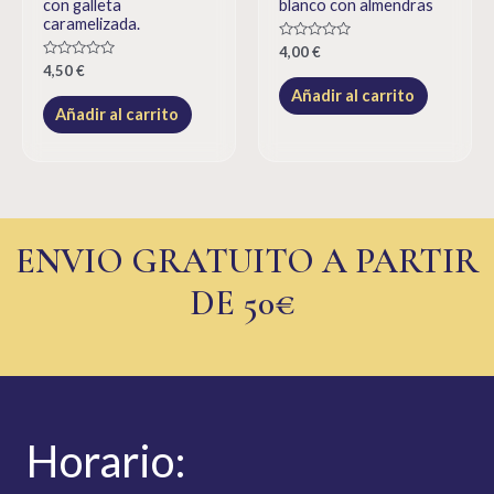
con galleta
blanco con almendras
caramelizada.
Rated
4,00
€
0
Rated
4,50
€
out
0
of
Añadir al carrito
out
5
of
Añadir al carrito
5
ENVIO GRATUITO A PARTIR
DE 50€
Hor
ario: